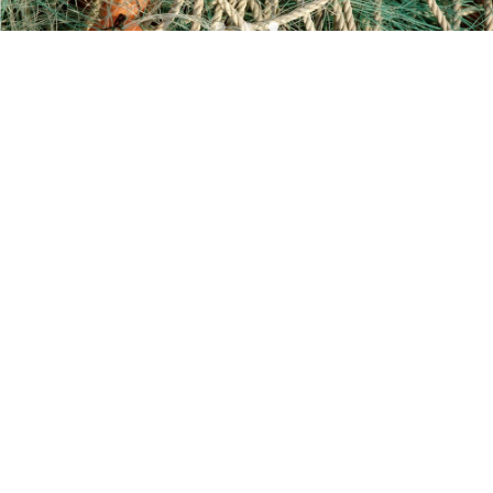
Visserij en Scheepvaart
Scheepvaart
Visserij en Scheepvaart