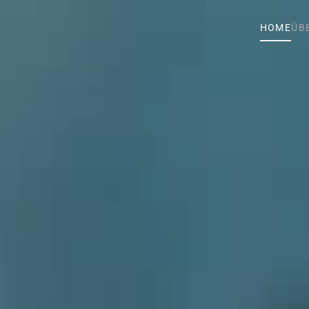
HOME
ÜB