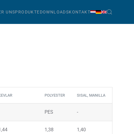
ER UNS
PRODUKTE
DOWNLOADS
KONTAKT
KEVLAR
POLYESTER
SISAL, MANILLA
PES
-
1,44
1,38
1,40