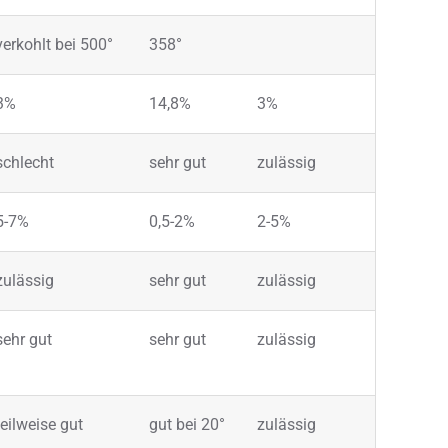
verkohlt bei 500°
358°
3%
14,8%
3%
schlecht
sehr gut
zulässig
5-7%
0,5-2%
2-5%
zulässig
sehr gut
zulässig
sehr gut
sehr gut
zulässig
teilweise gut
gut bei 20°
zulässig