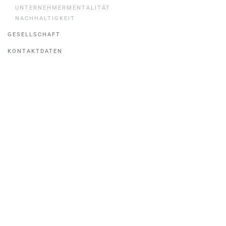
UNTERNEHMERMENTALITÄT
NACHHALTIGKEIT
GESELLSCHAFT
KONTAKTDATEN
Kurzmenü
Über uns
Produktsortiment
Kontakt und Route
Gesellschaftliche Initiativen
Downloads