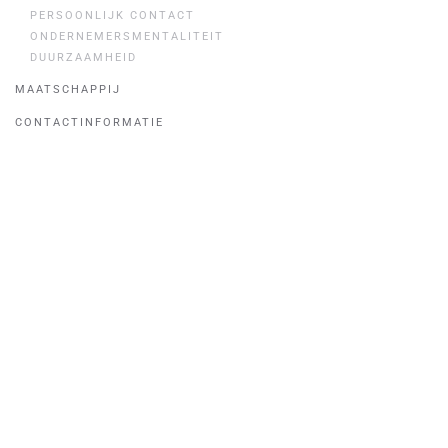
PERSOONLIJK CONTACT
ONDERNEMERSMENTALITEIT
DUURZAAMHEID
MAATSCHAPPIJ
CONTACTINFORMATIE
Snel menu
Over ons
Productassortiment
Contact & Route
Maatschappelijke initiatieven